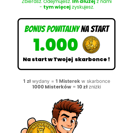
Zbierasz. Odejmujesz.
Im dłużej
z nami
-
tym więcej
zyskujesz.
Bonus powitalny
na start
1.000
Na start w Twojej skarbonce !
1 zł
wydany =
1 Misterek
w skarbonce
1000 Misterków
=
10 zł
zniżki