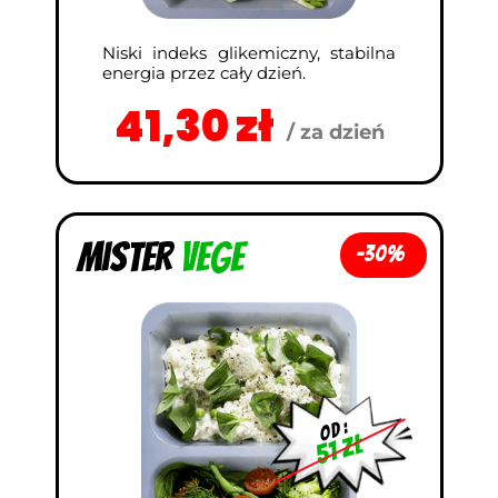
Niski indeks glikemiczny, stabilna
energia przez cały dzień.
41,30 zł
/ za dzień
Mister
vege
-30%
od :
51 zł