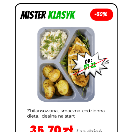
Mister
Klasyk
-30%
od :
51 zł
Zbilansowana, smaczna codzienna
dieta. Idealna na start
35,70 zł
/ za dzień