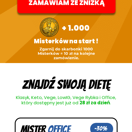
ZAMAWIAM ZE ZNIŻKĄ
+
1.000
Misterków na start !
Zgarnij do skarbonki 1000
Misterków = 10 zł na kolejne
zamówienie.
znajdź swoją dietę
Klasyk, Keto, Vege, LowIG, Vege Rybka i Office,
który dostępny jest już od
28 zł za dzień
.
Mister
OFFICE
-30%