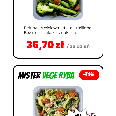
Pełnowartościowa dieta roślinna.
Bez mięsa, ale ze smakiem.
35,70 zł
/ za dzień
Mister
vege ryba
-30%
od :