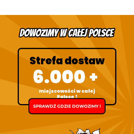
Strefa dostaw
6.000
+
miejscowości w całej
Polsce !
SPRAWDŹ GDZIE DOWOZIMY !