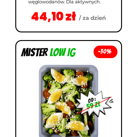
węglowodanów. Dla aktywnych.
44,10 zł
/ za dzień
Mister
Low IG
-30%
od :
59 zł