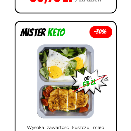
Mister
KETO
-30%
od :
63 zł
Wysoka zawartość tłuszczu, mało