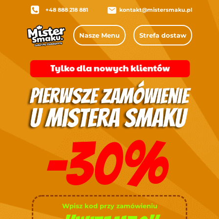
+48 888 218 881
kontakt@mistersmaku.pl
Nasze Menu
Strefa dostaw
-30%
Wpisz kod przy zamówieniu