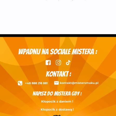
Wpadnij na
Sociale Mistera :
KontakT :
kontakt@mistersmaku.pl
+48 888 218 881
Napisz do Mistera gdy :
Kłopocik z daniem !
Kłopocik z dostawą !